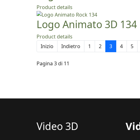
Product details
Logo Animato 3D 134
Product details
Inizio
Indietro
1
2
3
4
5
Pagina 3 di 11
Video 3D
Vi