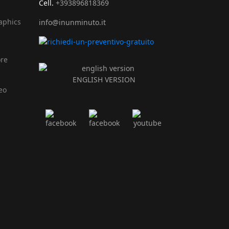
Cell.
+393896818369
raphics
info@inunminuto.it
ore
ENGLISH VERSION
eo