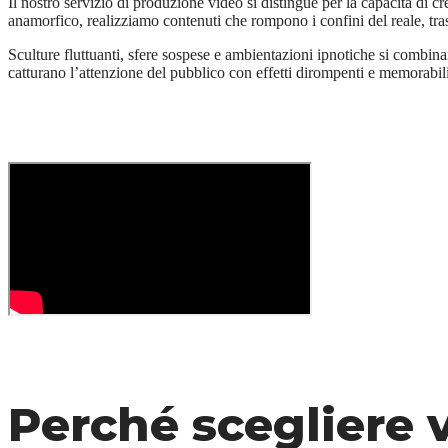
Il nostro servizio di produzione video si distingue per la capacità di c
anamorfico, realizziamo contenuti che rompono i confini del reale, tr
Sculture fluttuanti, sfere sospese e ambientazioni ipnotiche si combina
catturano l’attenzione del pubblico con effetti dirompenti e memorabil
Perché scegliere 