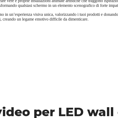
reare vere e proprie installazioni animate artistiche che traggono ispiraz
asformando qualsiasi schermo in un elemento scenografico di forte impat
no in un’esperienza visiva unica, valorizzando i tuoi prodotti e donando 
i, creando un legame emotivo difficile da dimenticare.
video per LED wall 