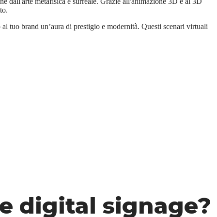
ione dall'arte metafisica e surreale. Grazie all'animazione 3D e al 3D
to.
al tuo brand un’aura di prestigio e modernità. Questi scenari virtuali
e digital signage?