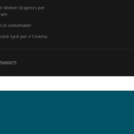
in Motion Graphics per
gram
io di videomaker
ione Spot per il Cinema
265680875