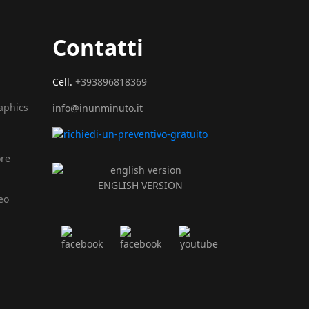
Contatti
Cell.
+393896818369
raphics
info@inunminuto.it
ore
ENGLISH VERSION
eo