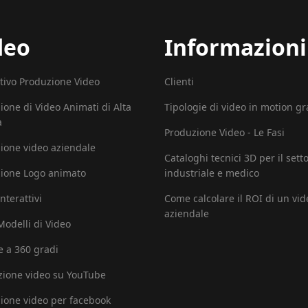
deo
Informazioni
tivo Produzione Video
Clienti
ione di Video Animati di Alta
Tipologie di video in motion g
à
Produzione Video - Le Fasi
ione video aziendale
Cataloghi tecnici 3D per il sett
ione Logo animato
industriale e medico
nterattivi
Come calcolare il ROI di un vid
aziendale
 Modelli di Video
e a 360 gradi
ione video su YouTube
ione video per facebook