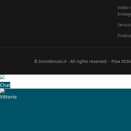
Video 
Insta
Serviz
Produz
© InUnMinuto.it - All rights reserved. - P.Iva 05
Chat
Vittorio