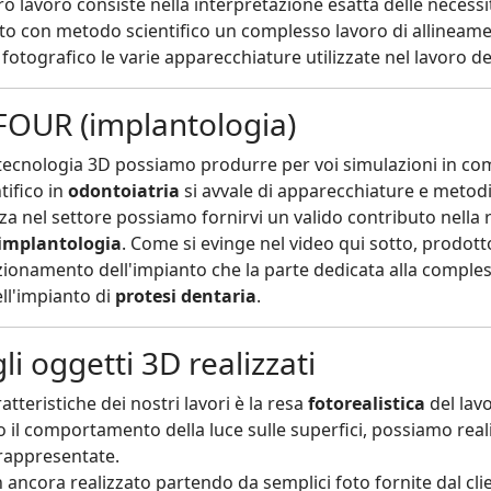
tro lavoro consiste nella interpretazione esatta delle necess
to con metodo scientifico un complesso lavoro di allineame
fotografico le varie apparecchiature utilizzate nel lavoro de
OUR (implantologia)
 tecnologia 3D possiamo produrre per voi simulazioni in co
tifico in
odontoiatria
si avvale di apparecchiature e metod
za nel settore possiamo fornirvi un valido contributo nella 
implantologia
. Come si evinge nel video qui sotto, prodott
nzionamento dell'impianto che la parte dedicata alla comple
ell'impianto di
protesi dentaria
.
li oggetti 3D realizzati
atteristiche dei nostri lavori è la resa
fotorealistica
del lavo
o il comportamento della luce sulle superfici, possiamo real
rappresentate.
ncora realizzato partendo da semplici foto fornite dal clie