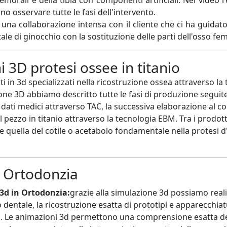
 femorali e della tibia con componenti artificiali. Nel video
no osservare tutte le fasi dell'intervento.
d una collaborazione intensa con il cliente che ci ha guidato
ale di ginocchio con la sostituzione delle parti dell'osso fem
 3D protesi ossee in titanio
ti in 3d specializzati nella ricostruzione ossea attraverso 
ne 3D abbiamo descritto tutte le fasi di produzione seguite 
ei dati medici attraverso TAC, la successiva elaborazione al co
l pezzo in titanio attraverso la tecnologia EBM. Tra i prodot
 quella del cotile o acetabolo fondamentale nella protesi d'
n Ortodonzia
3d in Ortodonzia:
grazie alla simulazione 3d possiamo rea
 dentale, la ricostruzione esatta di prototipi e apparecchia
ca. Le animazioni 3d permettono una comprensione esatta de