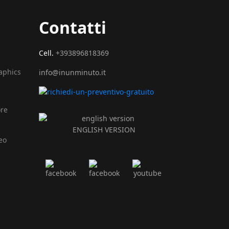
Contatti
Cell.
+393896818369
raphics
info@inunminuto.it
ore
ENGLISH VERSION
eo