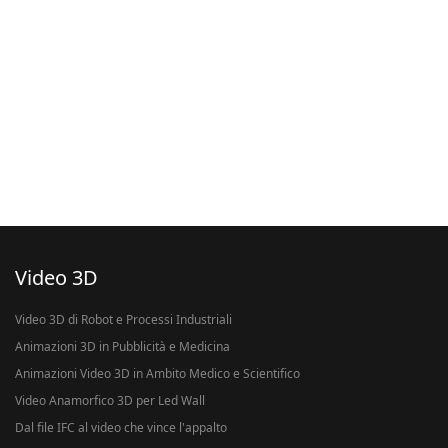
Video 3D
Video 3D di Robot e Processi Industriali
Animazioni 3D in Pubblicità e Medicina
Animazioni Video 3D in Ambito Medico e Scientifico
Video Anamorfico 3D per Led Wall
Dal file IFC al video che vince l'appalto