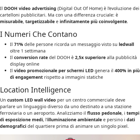
Il
DOOH video advertising
(Digital Out Of Home) è l’evoluzione dei
cartelloni pubblicitari. Ma con una differenza cruciale: è
misurabile
,
targetizzabile
e
infinitamente più coinvolgente
.
I Numeri Che Contano
Il
71%
delle persone ricorda un messaggio visto su
ledwall
oltre 1 settimana
Il
conversion rate
del DOOH è
2,5x superiore
alla pubblicità
display online
Il
video promozionale per schermi LED
genera il
400% in più
di engagement
rispetto a immagini statiche
Location Intelligence
Un
custom LED wall video
per un centro commerciale deve
parlare un linguaggio diverso da uno destinato a una stazione
ferroviaria o un aeroporto. Analizziamo il
flusso pedonale
, i
tempi
di esposizione medi
, l’
illuminazione ambientale
e persino i
dati
demografici
del quartiere prima di animare un singolo pixel.