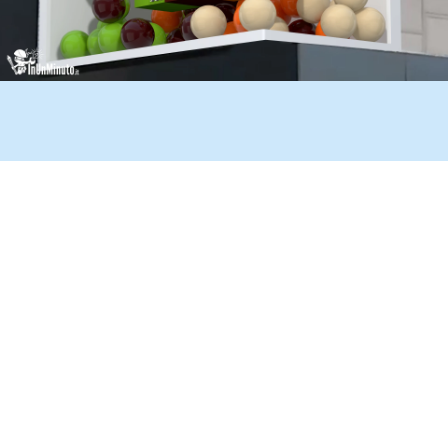
Video 3D per Totem Digitali e LED Wall
Informativi — Comunicazione Visiva
Coinvolgente
Un esempio del nostro lavoro? Un progetto di
video in animazione
3D sviluppato per sistemi di LED wall integrati in totem digitali
,
pensati come strumenti di comunicazione visiva in ambienti ad
alta affluenza, dove catturare immediatamente l’attenzione del
pubblico è fondamentale.