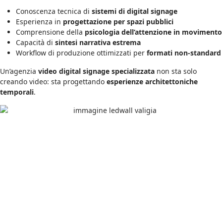
Conoscenza tecnica di
sistemi di digital signage
Esperienza in
progettazione per spazi pubblici
Comprensione della
psicologia dell’attenzione in movimento
Capacità di
sintesi narrativa estrema
Workflow di produzione ottimizzati per
formati non-standard
Un’agenzia
video digital signage specializzata
non sta solo
creando video: sta progettando
esperienze architettoniche
temporali
.
Progetto di Video Anamorfico 3D per
Ledwall ad Alta Visibilità
Per questo cliente abbiamo realizzato un
video anamorfico 3D
progettato per ledwall di grande formato, pensato per catturare