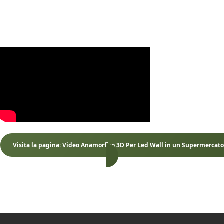
Con i video 3D anamorfici di InUnMinuto.it, il tuo brand non solo
comunica, ma
coinvolge, sorprende e lascia un ricordo indelebile
nel pubblico, aumentando visibilità e engagement in modo
originale e innovativo.
Visita la pagina: Video Anamorfico 3D Per Led Wall in un Supermercato