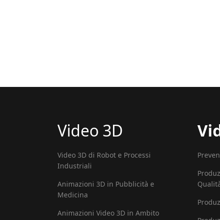
Video 3D
Vi
Video 3D di Robot e Processi
Preven
Industriali
Produz
Animazioni 3D in Pubblicità e
Qualit
Medicina
Produz
Animazioni Video 3D in Ambito