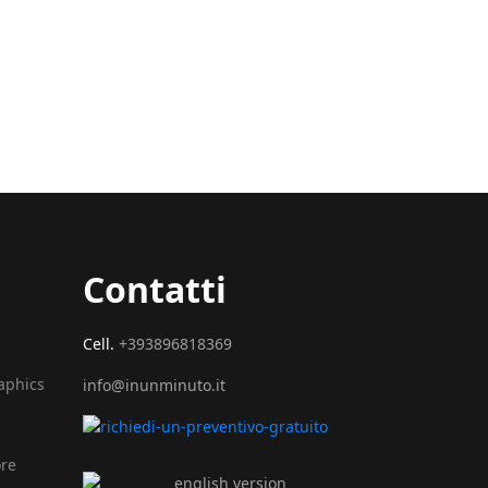
Contatti
Cell.
+393896818369
raphics
info@inunminuto.it
ore