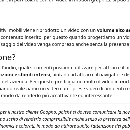
tivi mobili viene riprodotto un video con un
volume alto ad
l contenuto inserito, per questo quando progettiamo un vi
ssaggio del video venga compreso anche senza la presenza 
one?
l’audio, quali strumenti posiamo utilizzare per attrarre il
azioni e sfondi intensi
, aiutano ad attrarre il navigatore di
 dell’azienda. Per questo prediligiamo molto il video in
mot
uando realizziamo un video con riprese video di ambienti reali
n modo da renderlo più accattivante ed interessante.
per il nostro cliente Goopho, poiché si doveva comunicare la novi
o scelto di renderlo comprensibile anche senza la presenza del
 dinamici e colorati, in modo da attirare subito l’attenzione del pu