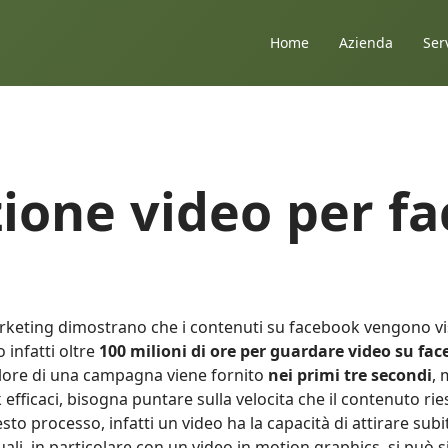
Home
Azienda
Ser
ione video per f
arketing dimostrano che i contenuti su facebook vengono vis
 infatti oltre
100 milioni di ore per guardare video su fa
valore di una campagna viene fornito
nei primi tre secondi
, 
ficaci, bisogna puntare sulla velocita che il contenuto riesc
o processo, infatti un video ha la capacità di attirare subito
stuali, in particolare con un video in motion graphics, si può