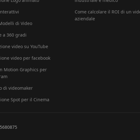
ione Logo animato
industriale e medico
nterattivi
Come calcolare il ROI di un vid
aziendale
 Modelli di Video
e a 360 gradi
ione video su YouTube
ione video per facebook
in Motion Graphics per
gram
io di videomaker
ione Spot per il Cinema
265680875