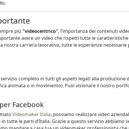
io.
portante
 sempre più
"videocentrico"
, l’importanza dei contenuti vide
portante avere un video che rispetti tutte le caratteristich
la nostra carriera lavorativa, tutte le esperienze necessarie 
servizio completo in tutti gli aspetti legati alla produzione d
ica animata o in movimento). Puoi visionare il nostro portfo
i per Facebook
iamato
Videomaker Italia
, possiamo realizzare video aziendal
 in tutte le parti d’Italia. Grazie a questo servizio abbiamo 
mo mandare a casa tua un videomaker professionista che rip