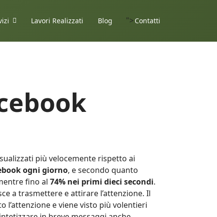
">
vizi
Lavori Realizzati
Blog
Contatti
acebook
ualizzati più velocemente rispetto ai
cebook ogni giorno
, e secondo quanto
mentre fino al
74% nei primi dieci secondi
.
e a trasmettere e attirare l’attenzione. Il
 l’attenzione e viene visto più volentieri
 sintetizzare in breve messaggi anche