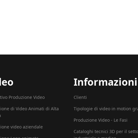
deo
Informazioni
tivo Produzione Video
Clienti
ione di Video Animati di Alta
Tipologie di video in motion g
à
Produzione Video - Le Fasi
ione video aziendale
Cataloghi tecnici 3D per il sett