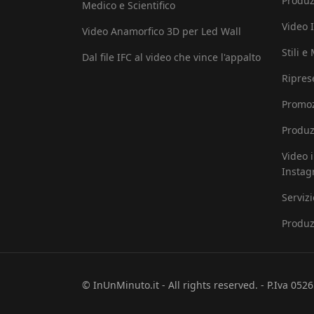
Produz
Medico e Scientifico
Video I
Video Anamorfico 3D per Led Wall
Stili e
Dal file IFC al video che vince l'appalto
Ripres
Promoz
Produz
Video 
Insta
Serviz
Produz
© InUnMinuto.it - All rights reserved. - P.Iva 05