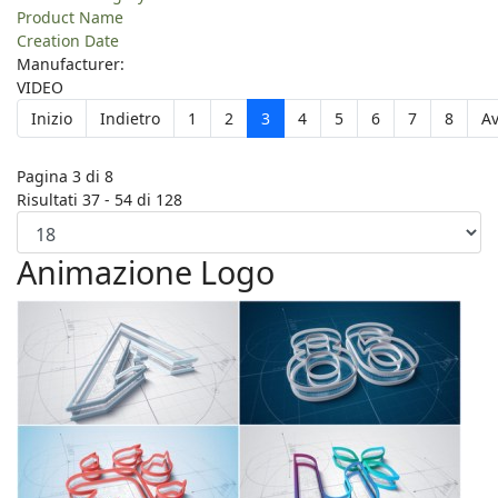
Product Name
Creation Date
Manufacturer:
VIDEO
Inizio
Indietro
1
2
3
4
5
6
7
8
Av
Pagina 3 di 8
Risultati 37 - 54 di 128
Animazione Logo