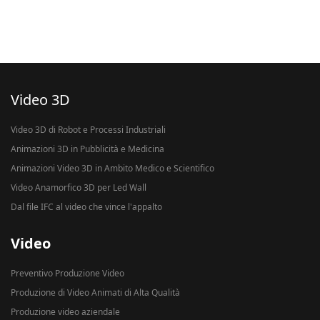
Video 3D
Video 3D di Robot e Processi Industriali
Animazioni 3D in Pubblicità e Medicina
Animazioni Video 3D in Ambito Medico e Scientifico
Video Anamorfico 3D per Led Wall
Dal file IFC al video che vince l'appalto
Video
Preventivo Produzione Video
Produzione di Video Animati di Alta Qualità
Produzione video aziendale