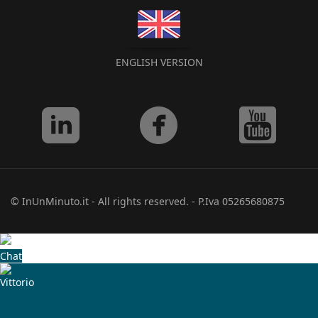
ENGLISH VERSION
© InUnMinuto.it - All rights reserved. - P.Iva 05265680875
Chat
Vittorio