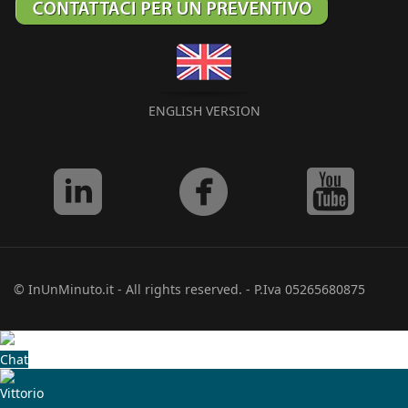
ENGLISH VERSION
© InUnMinuto.it - All rights reserved. - P.Iva 05265680875
Chat
Vittorio