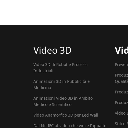
Video 3D
Vi
Video 3D di Robot e Processi
Preven
Industriali
Produz
Animazioni 3D in Pubblicità e
Qualit
Medicina
Produz
Animazioni Video 3D in Ambito
Produz
Medico e Scientifico
Video I
Video Anamorfico 3D per Led Wall
Stili e
Dal file IFC al video che vince l'appalto