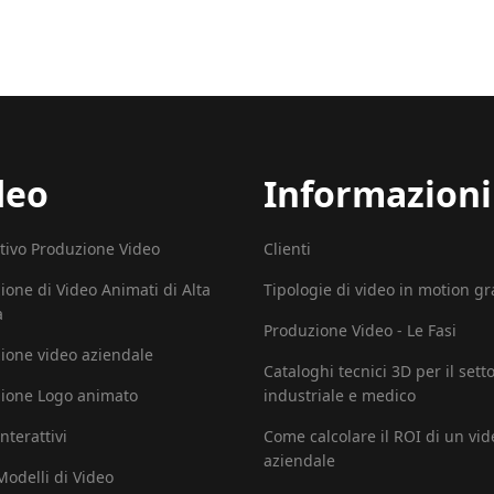
deo
Informazioni
tivo Produzione Video
Clienti
ione di Video Animati di Alta
Tipologie di video in motion g
à
Produzione Video - Le Fasi
ione video aziendale
Cataloghi tecnici 3D per il sett
ione Logo animato
industriale e medico
nterattivi
Come calcolare il ROI di un vid
aziendale
 Modelli di Video