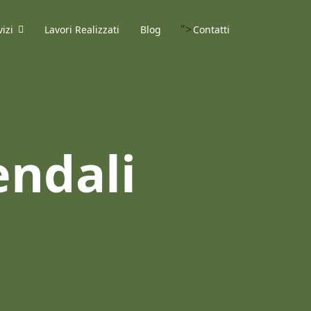
">
vizi
Lavori Realizzati
Blog
Contatti
endali