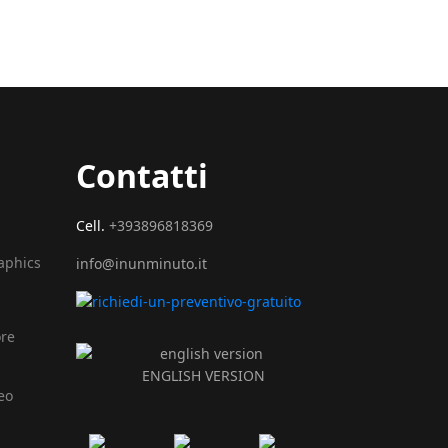
Contatti
Cell.
+393896818369
raphics
info@inunminuto.it
ore
ENGLISH VERSION
eo