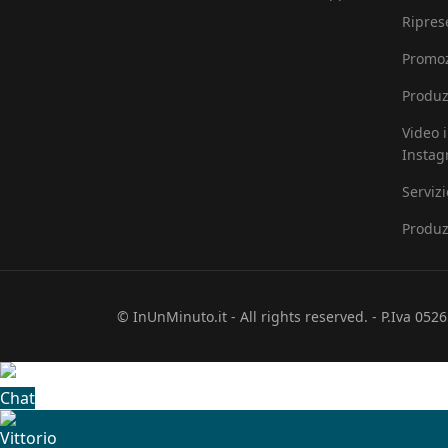
Ripres
Promoz
Produz
Video 
Insta
Serviz
Produz
© InUnMinuto.it - All rights reserved. - P.Iva 05
Chat
Vittorio