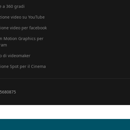
e a 360 gradi
ione video su YouTube
ione video per facebook
in Motion Graphics per
gram
io di videomaker
ione Spot per il Cinema
265680875