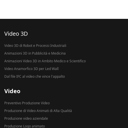
Video 3D
Video 3D di Robot e Processi Industriali
Animazioni 3D in Pubblicità e Medicina
Animazioni Video 3D in Ambito Medico e Scientifico
Video Anamorfico 3D per Led Wall
Dal file IFC al video che vince l'appalto
Video
Preventivo Produzione Video
Produzione di Video Animati di Alta Qualità
Produzione video aziendale
Produzione Logo animato