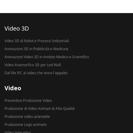
Video 3D
Video 3D di Robot e Processi Industriali
Animazioni 3D in Pubblicità e Medicina
Animazioni Video 3D in Ambito Medico e Scientifico
Video Anamorfico 3D per Led Wall
Dal file IFC al video che vince l'appalto
Video
Preventivo Produzione Video
Produzione di Video Animati di Alta Qualità
Produzione video aziendale
Produzione Logo animato
Video Interattivi