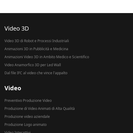
Video 3D
Video 3D di Robot e Processi Industriali
Animazioni 3D in Pubblicità e Medicina
Animazioni Video 3D in Ambito Medico e Scientifico
Video Anamorfico 3D per Led Wall
Dal file IFC al video che vince l'appalto
Video
Preventivo Produzione Video
Produzione di Video Animati di Alta Qualità
Produzione video aziendale
Produzione Logo animato
Video Interattivi