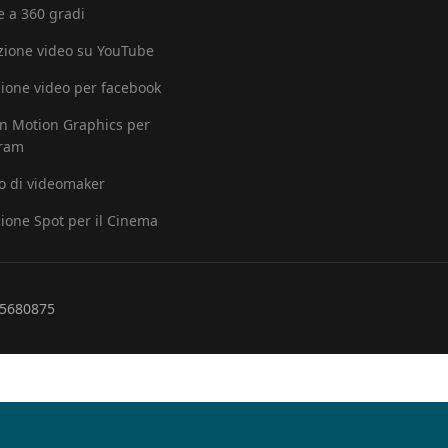
e a 360 gradi
ione video su YouTube
ione video per facebook
in Motion Graphics per
gram
io di videomaker
ione Spot per il Cinema
265680875