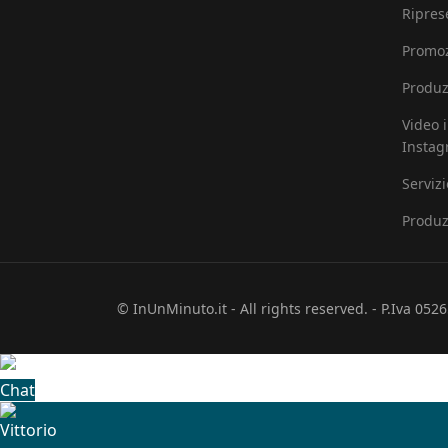
Ripres
Promoz
Produz
Video 
Insta
Serviz
Produz
© InUnMinuto.it - All rights reserved. - P.Iva 05
Chat
Vittorio