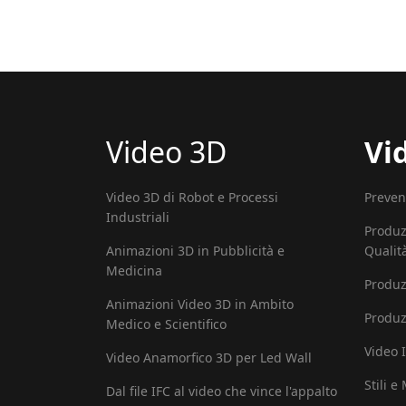
Video 3D
Vi
Video 3D di Robot e Processi
Preven
Industriali
Produz
Animazioni 3D in Pubblicità e
Qualit
Medicina
Produz
Animazioni Video 3D in Ambito
Produz
Medico e Scientifico
Video I
Video Anamorfico 3D per Led Wall
Stili e
Dal file IFC al video che vince l'appalto