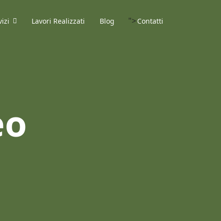
">
vizi
Lavori Realizzati
Blog
Contatti
eo