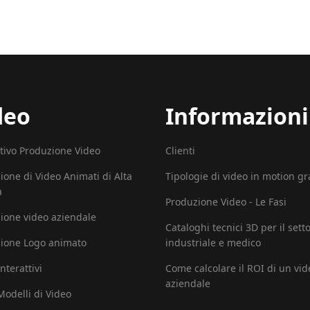
deo
Informazioni
tivo Produzione Video
Clienti
ione di Video Animati di Alta
Tipologie di video in motion g
à
Produzione Video - Le Fasi
ione video aziendale
Cataloghi tecnici 3D per il sett
ione Logo animato
industriale e medico
nterattivi
Come calcolare il ROI di un vid
aziendale
 Modelli di Video