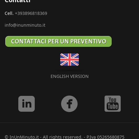
Cell.
+393896818369
info@inunminuto.it
ENGLISH VERSION
© InUnMinuto.it - All rights reserved. - P.Iva 05265680875