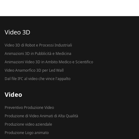
Video 3D
Video 3D di Robot e Processi Industriali
Animazioni 3D in Pubblicità e Medicina
Animazioni Video 3D in Ambito Medico e Scientifico
Video Anamorfico 3D per Led Wall
Dal file IFC al video che vince l'appalto
Video
Preventivo Produzione Video
Produzione di Video Animati di Alta Qualità
Produzione video aziendale
Produzione Logo animato