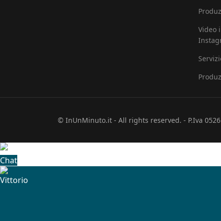
Produz
Video 
Insta
Serviz
Produz
© InUnMinuto.it - All rights reserved. - P.Iva 05
Chat
Vittorio