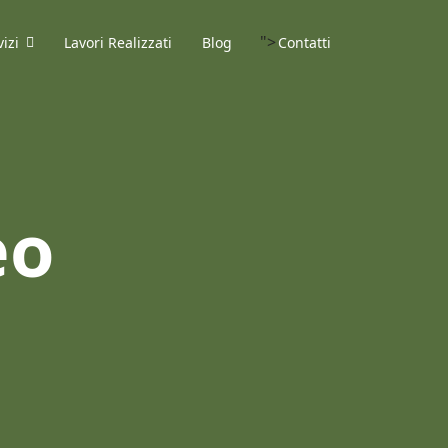
">
vizi
Lavori Realizzati
Blog
Contatti
eo