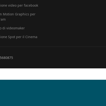
ione video per facebook
in Motion Graphics per
gram
io di videomaker
ione Spot per il Cinema
265680875