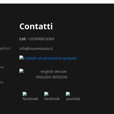
Contatti
Cell.
+393896818369
raphics
info@inunminuto.it
ore
ENGLISH VERSION
eo