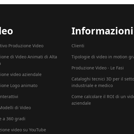
deo
Informazioni
tivo Produzione Video
Clienti
ione di Video Animati di Alta
Tipologie di video in motion g
à
Produzione Video - Le Fasi
ione video aziendale
Cataloghi tecnici 3D per il sett
ione Logo animato
industriale e medico
nterattivi
Come calcolare il ROI di un vid
aziendale
 Modelli di Video
e a 360 gradi
ione video su YouTube