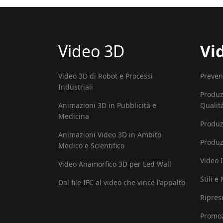
Video 3D
Vi
Video 3D di Robot e Processi
Preven
Industriali
Produz
Animazioni 3D in Pubblicità e
Qualit
Medicina
Produz
Animazioni Video 3D in Ambito
Produz
Medico e Scientifico
Video I
Video Anamorfico 3D per Led Wall
Stili e
Dal file IFC al video che vince l'appalto
Ripres
Promoz