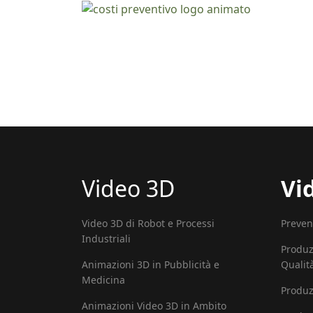
Video 3D
Vi
Video 3D di Robot e Processi
Preven
Industriali
Produz
Animazioni 3D in Pubblicità e
Qualit
Medicina
Produz
Animazioni Video 3D in Ambito