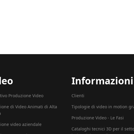
deo
Informazioni
tivo Produzione Video
Clienti
ione di Video Animati di Alta
Tipologie di video in motion g
à
Produzione Video - Le Fasi
ione video aziendale
Cataloghi tecnici 3D per il sett