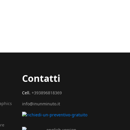
Contatti
Cell.
+393896818369
raphics
info@inunminuto.it
ore