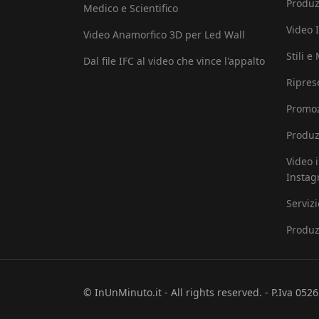
Produz
Medico e Scientifico
Video I
Video Anamorfico 3D per Led Wall
Stili e
Dal file IFC al video che vince l'appalto
Ripres
Promoz
Produz
Video 
Insta
Serviz
Produz
© InUnMinuto.it - All rights reserved. - P.Iva 05