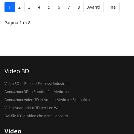
1
2
3
4
5
6
7
8
Avanti
Fine
Pagina 1 di 8
Video 3D
Video 3D di Robot e Processi Industriali
Animazioni 3D in Pubblicità e Medicina
Animazioni Video 3D in Ambito Medico e Scientifico
Video Anamorfico 3D per Led Wall
Dal file IFC al video che vince l'appalto
Video