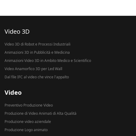
Video 3D
Video 3D di Robot e Processi Industriali
Animazioni 3D in Pubblicità e Medicina
Animazioni Video 3D in Ambito Medico e Scientifico
Video Anamorfico 3D per Led Wall
Dal file IFC al video che vince l'appalto
Video
Preventivo Produzione Video
Produzione di Video Animati di Alta Qualità
Produzione video aziendale
Produzione Logo animato