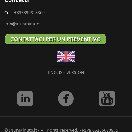
Cell.
+393896818369
info@inunminuto.it
ENGLISH VERSION
© InUnMinuto.it - All rights reserved. - P.Iva 05265680875