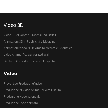
Video 3D
Video 3D di Robot e Processi Industriali
Animazioni 3D in Pubblicità e Medicina
Animazioni Video 3D in Ambito Medico e Scientifico
Video Anamorfico 3D per Led Wall
Dal file IFC al video che vince l'appalto
Video
Preventivo Produzione Video
Produzione di Video Animati di Alta Qualità
Produzione video aziendale
Produzione Logo animato