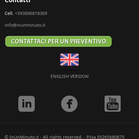
Cell.
+393896818369
info@inunminuto.it
ENGLISH VERSION
© InUnMinuto.it - All rights reserved. - P.Iva 05265680875