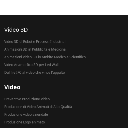
Video 3D
Video 3D di Robot e Processi Industriali
Animazioni 3D in Pubblicità e Medicina
Animazioni Video 3D in Ambito Medico e Scientifico
Video Anamorfico 3D per Led Wall
Dal file IFC al video che vince l'appalto
Video
Preventivo Produzione Video
Produzione di Video Animati di Alta Qualità
Produzione video aziendale
Produzione Logo animato