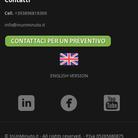
Cell.
+393896818369
info@inunminuto.it
ENGLISH VERSION
© InUnMinuto.it - All rights reserved. - P.Iva 05265680875